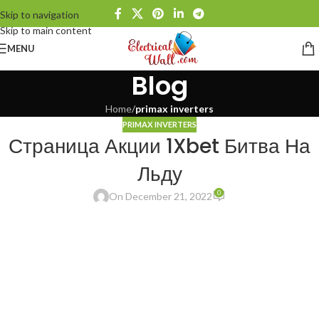
Skip to navigation
Skip to main content
MENU
Blog
Home
/
primax inverters
PRIMAX INVERTERS
Страница Акции 1Xbet Битва На
Льду
0
On December 21, 2022