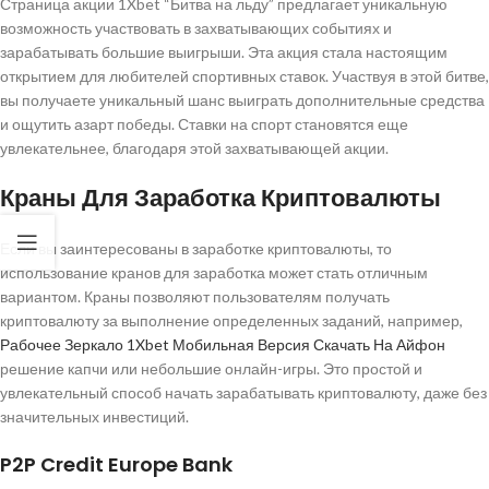
Страница акции 1Xbet “Битва на льду” предлагает уникальную
возможность участвовать в захватывающих событиях и
зарабатывать большие выигрыши. Эта акция стала настоящим
открытием для любителей спортивных ставок. Участвуя в этой битве,
вы получаете уникальный шанс выиграть дополнительные средства
и ощутить азарт победы. Ставки на спорт становятся еще
увлекательнее, благодаря этой захватывающей акции.
Краны Для Заработка Криптовалюты
Если вы заинтересованы в заработке криптовалюты, то
использование кранов для заработка может стать отличным
вариантом. Краны позволяют пользователям получать
криптовалюту за выполнение определенных заданий, например,
Рабочее Зеркало 1Xbet Мобильная Версия Скачать На Айфон
решение капчи или небольшие онлайн-игры. Это простой и
увлекательный способ начать зарабатывать криптовалюту, даже без
значительных инвестиций.
P2P Credit Europe Bank