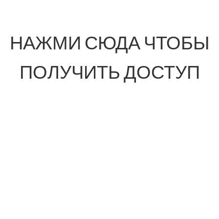
НАЖМИ СЮДА ЧТОБЫ
ПОЛУЧИТЬ ДОСТУП