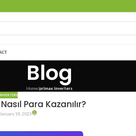
ACT
Blog
Home
/
primax inverters
INVERTERS
asıl Para Kazanılır?
0
January 18, 2023