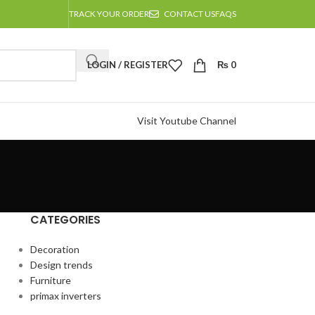
TRACK YOUR ORDER
CONTACT US
FAQS
LOGIN / REGISTER
₨
0
Visit Youtube Channel
CATEGORIES
Decoration
Design trends
Furniture
primax inverters