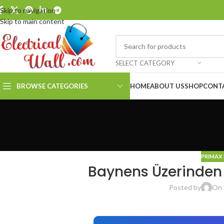
Skip to navigation
Skip to main content
SELECT CATEGORY
BROWSE CATEGORIES
HOME
ABOUT US
SHOP
CONT
PRIMAX 
Baynens Üzerinden N
Posted by
On 