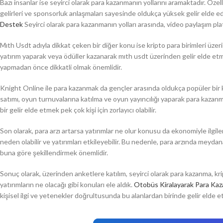
Bazı insanlar ise seyirci olarak para kazanmanın yollarını aramaktadır. Öz
gelirleri ve sponsorluk anlaşmaları sayesinde oldukça yüksek gelir elde e
Destek
Seyirci olarak para kazanmanın yolları arasında, video paylaşım pl
Mıth Usdt adıyla dikkat çeken bir diğer konu ise kripto para birimleri üzeri
yatırım yaparak veya ödüller kazanarak mıth usdt üzerinden gelir elde etm
yapmadan önce dikkatli olmak önemlidir.
Knight Online ile para kazanmak da gençler arasında oldukça popüler bir 
satımı, oyun turnuvalarına katılma ve oyun yayıncılığı yaparak para k
bir gelir elde etmek pek çok kişi için zorlayıcı olabilir.
Son olarak, para arzı artarsa yatırımlar ne olur konusu da ekonomiyle ilgil
neden olabilir ve yatırımları etkileyebilir. Bu nedenle, para arzında meydan
buna göre şekillendirmek önemlidir.
Sonuç olarak, üzerinden anketlere katılım, seyirci olarak para kazanma, k
yatırımların ne olacağı gibi konuları ele aldık.
Otobüs Kiralayarak Para Ka
kişisel ilgi ve yetenekler doğrultusunda bu alanlardan birinde gelir eld