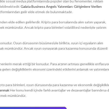
ellikle sosyal medya platformlarında popüler olan bu fenomenler, reklam
debilmektedir.
Galata Business Angels Yatırımları: Girişimlere Verilen
atformlarından gelir elde etmek de bulunmaktadır.
nden elde edilen gelirlerdir. Kripto para borsalarında alım satım yaparak,
ek mümkündür. Ancak kripto para birimleri volatilitesi nedeniyle yatırım
konudur. Oyun dünyasının büyümesiyle birlikte, oyun içi eşyaların alım
azanmak mümkündür. Ancak oyun oynayarak para kazanma konusunda düzenli
enenlerin merak ettiği bir konudur. Para arzının artması genellikle enflasy
a gelen değişikliklerin ekonomi üzerindeki etkilerini anlamak ve yatırımları
ripto para birimleri, oyun dünyasında para kazanma ve ekonomik değişiklikl
zanmak
Her konu kendi içinde farklı avantajlar ve dezavantajlar barındırsa d
e etmek mümkündür.