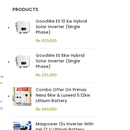
PRODUCTS
GoodWe ES 10 kw Hybrid
Solar Inverter (Single
Phase)
₨
420,000
GoodWe ES 6kw Hybrid
Solar Inverter (Single
Phase)
₨
235,000
ona
nı
Combo Offer On Primax
Nexa 6kw & Luxeed 5.12kw
Lithium Battery
er
a,
₨
440,000
Maxpower 12v Inverter With
Itel 12 V Lithium Battery