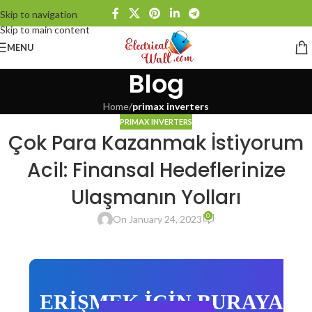
Skip to navigation
Skip to main content
MENU
Blog
Home
/
primax inverters
PRIMAX INVERTERS
Çok Para Kazanmak İstiyorum
Acil: Finansal Hedeflerinize
Ulaşmanın Yolları
0
On January 24, 2023
ERİŞMEK İÇİN BURAYA