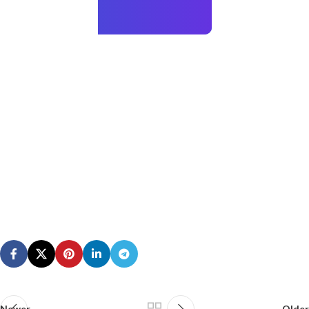
Newer
Older