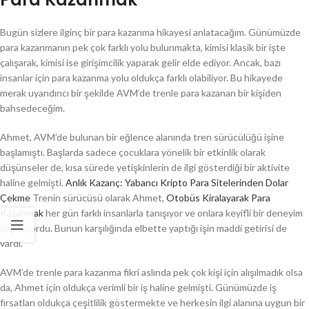
Bugün sizlere ilginç bir para kazanma hikayesi anlatacağım. Günümüzde
para kazanmanın pek çok farklı yolu bulunmakta, kimisi klasik bir işte
çalışarak, kimisi ise girişimcilik yaparak gelir elde ediyor. Ancak, bazı
insanlar için para kazanma yolu oldukça farklı olabiliyor. Bu hikayede
merak uyandırıcı bir şekilde AVM’de trenle para kazanan bir kişiden
bahsedeceğim.
Ahmet, AVM’de bulunan bir eğlence alanında tren sürücülüğü işine
başlamıştı. Başlarda sadece çocuklara yönelik bir etkinlik olarak
düşünseler de, kısa sürede yetişkinlerin de ilgi gösterdiği bir aktivite
haline gelmişti.
Anlık Kazanç: Yabancı Kripto Para Sitelerinden Dolar
Çekme
Trenin sürücüsü olarak Ahmet,
Otobüs Kiralayarak Para
Kazanmak
her gün farklı insanlarla tanışıyor ve onlara keyifli bir deneyim
yaşatıyordu. Bunun karşılığında elbette yaptığı işin maddi getirisi de
vardı.
AVM’de trenle para kazanma fikri aslında pek çok kişi için alışılmadık olsa
da, Ahmet için oldukça verimli bir iş haline gelmişti. Günümüzde iş
fırsatları oldukça çeşitlilik göstermekte ve herkesin ilgi alanına uygun bir