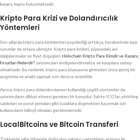
kazanç kapısı bulunmaktadır.
Kripto Para Krizi ve Dolandırıcılık
Yöntemleri
Son yıllarda kripto para birimlerinin popülerliği arttıkça, beraberinde bazı
sorunlar da ortaya çıkmıştır. Kripto para krizleri, piyasadaki ani
dalgalanmalar ve fiyat düşüşleri,
Holochain Kripto Para Kimdir ve Kazanç
Fırsatları Nelerdir?
yatırımcıları endişelendirmekte ve kayıplara sebep
olmaktadır. Bu nedenle, kripto para piyasasına girmeden önce geniş bir
araştırma ve analiz yapmak son derece önemlidir.
Ayrıca, kripto para dolandırıcılarının kullandığı çeşitli yöntemler de
yatırımcıların dikkat etmesi gereken bir konudur. Sahte ICO’lar, phishing
saldırıları ve ponzi şemaları gibi tuzaklara düşmekten kaçınmak için
kullanıcıların bilinçli olmaları gerekmektedir.
LocalBitcoins ve Bitcoin Transferi
Türkiye’de yıllar itibariyle doğrudan yabancı yatırımların artması ile