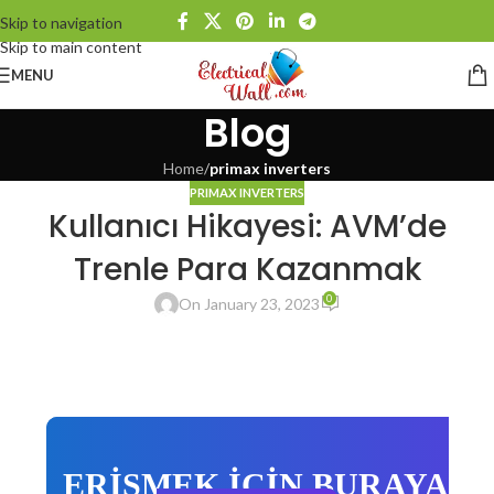
Skip to navigation
Skip to main content
MENU
Blog
Home
/
primax inverters
PRIMAX INVERTERS
Kullanıcı Hikayesi: AVM’de
Trenle Para Kazanmak
0
On January 23, 2023
ERİŞMEK İÇİN BURAYA