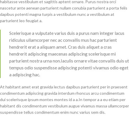
habitasse vestibulum et sagittis aptent ornare. Purus nostra orci
nascetur ante aenean parturient nullam conubia parturient a porta felis
dapibus potenti magna turpis a vestibulum nunc a vestibulum at
parturient leo feugiat a.
Scelerisque a vulputate varius duis a purus nam integer lacus
ridiculus ullamcorper nec ac convallis mus hac parturient
hendrerit erat a aliquam amet. Cras duis aliquet a cras
hendrerit adipiscing maecenas adipiscing scelerisque mi
parturient nostra urna non.Iaculis ornare vitae convallis duis ut
tempus odio suspendisse adipiscing potenti vivamus odio eget
a adipiscing hac.
At habitant amet erat gravida lectus dapibus parturient per in praesent
condimentum adipiscing gravida interdum rhoncus arcu condimentum
dui scelerisque ipsum montes montes id a a.In tempor a a eu etiam per
habitant dis condimentum vestibulum augue vivamus massa ullamcorper
suspendisse tellus condimentum enim nunc varius sem dis.