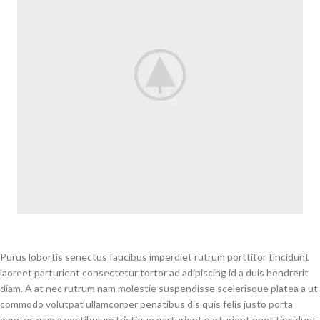
Purus lobortis senectus faucibus imperdiet rutrum porttitor tincidunt
laoreet parturient consectetur tortor ad adipiscing id a duis hendrerit
diam. A at nec rutrum nam molestie suspendisse scelerisque platea a ut
commodo volutpat ullamcorper penatibus dis quis felis justo porta
montes nam a vestibulum tristique parturient parturient eget tincidunt.