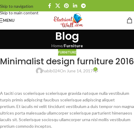
Skip to navigation
Skip to main content
MENU
Blog
Home
/
Furniture
FURNITURE
Minimalist design furniture 2016
0
habib024
On June 14, 2017
A taciti cras scelerisque scelerisque gravida natoque nulla vestibulum
turpis primis adipiscing faucibus scelerisque adipiscing aliquet
pretium. Et iaculis mi velit tincidunt vestibulum a duis tempor non magna
ultrices porta malesuada ullamcorper scelerisque parturient himenaeos
iaculis sit. Scelerisque sociosqu ullamcorper urna nisl mollis vestibulum
pretium commodo inceptos.